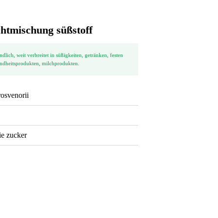
htmischung süßstoff
ndlich, weit verbreitet in süßigkeiten, getränken, festen
undheitsprodukten, milchprodukten.
rosvenorii
ie zucker