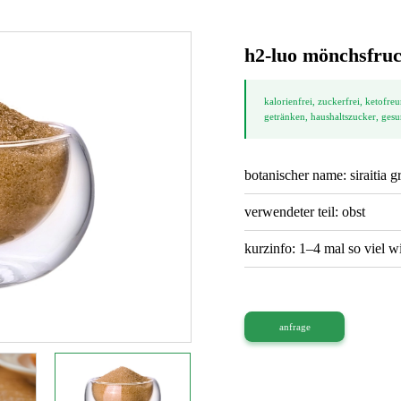
h2-luo mönchsfruc
kalorienfrei, zuckerfrei, ketofreu
getränken, haushaltszucker, ges
botanischer name: siraitia g
verwendeter teil: obst
kurzinfo: 1–4 mal so viel w
anfrage