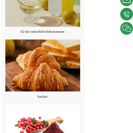
h2-luo mönchsfruchtkonzentrat
backen