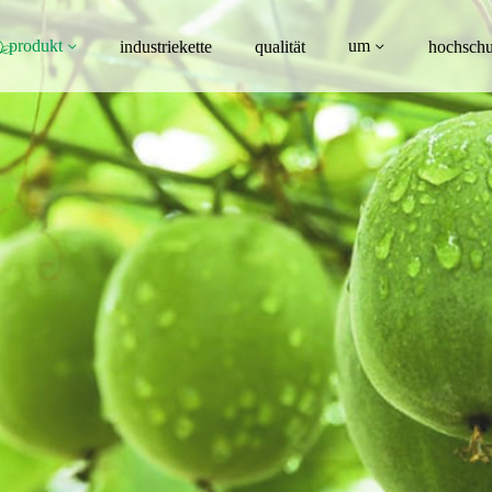
produkt
um
industriekette
qualität
hochschu