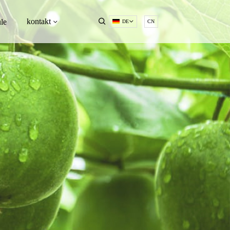
kontakt
le
DE
CN