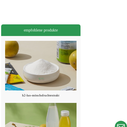
empfohlene produkte
h2-luo-mönchsfruchtextrakt