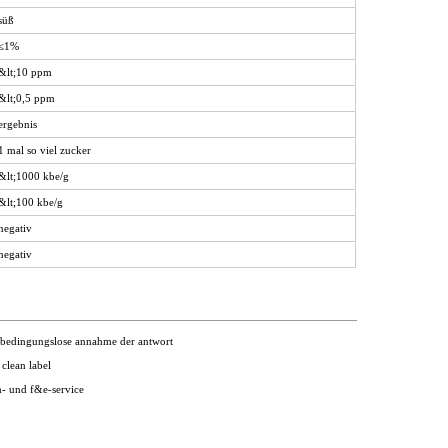
süß
≤1%
&lt;10 ppm
&lt;0,5 ppm
ergebnis
1 mal so viel zucker
&lt;1000 kbe/g
&lt;100 kbe/g
negativ
negativ
 bedingungslose annahme der antwort
 clean label
em- und f&e-service