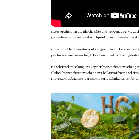
dieses produkt hat die gleiche süße und verwendung wie zuck
gesundheitsprodukten und milchprodukten verwendet werde
monk fruit blend sweetness ist ein gesunder zuckerersatz aus d
geschmack wie zucker hat, 0 kalorien, 0 nettokohlenhydrate u
mönchsfruchtmischung mit erythrit/mönchsfruchtmischung m
allulose/mönchsfruchtmischung mit ballaststoffen/mönchsfru
und gewichtsabnahme, verursacht keine zahnkaries, ist für dia