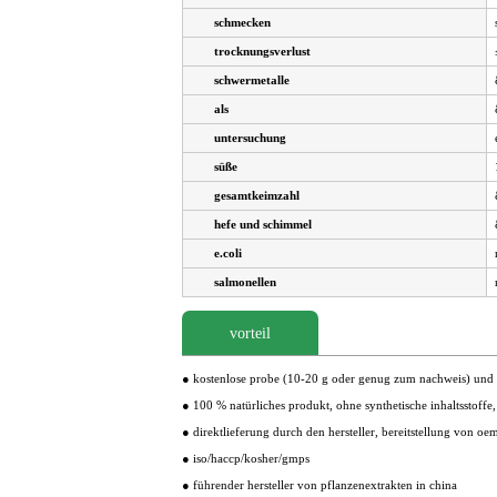
schmecken
trocknungsverlust
schwermetalle
als
untersuchung
süße
gesamtkeimzahl
hefe und schimmel
e.coli
salmonellen
vorteil
● kostenlose probe (10-20 g oder genug zum nachweis) und
● 100 % natürliches produkt, ohne synthetische inhaltsstoffe,
● direktlieferung durch den hersteller, bereitstellung von o
● iso/haccp/kosher/gmps
● führender hersteller von pflanzenextrakten in china