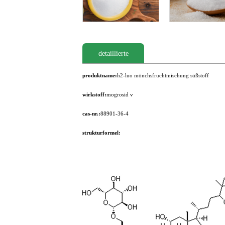
detaillierte
produktname:
h2-luo mönchsfruchtmischung süßstoff
wirkstoff:
mogrosid v
cas-nr.:
88901-36-4
strukturformel: