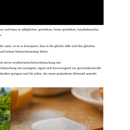
er und kann in süßigkeiten, getränken, festen getränken, haushaltszucker,
n.
er natur. es ist so konzipiert, dass es die gleiche süße und den gleichen
nd keinen blutzuckeranstieg liefert.
it stevia+erythrit/mönchsfruchtmischung mit
chtmischung mit sonstigem, eignet sich hervorragend zur gewichtskontrolle
betiker geeignet und für jeden, der einen gesünderen lebensstil anstrebt.